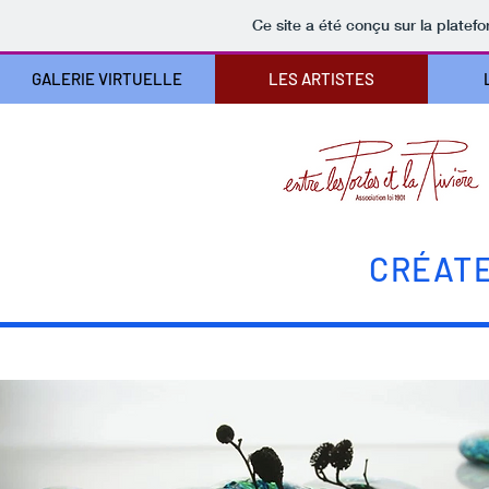
Ce site a été conçu sur la platef
GALERIE VIRTUELLE
LES ARTISTES
CR
É
ATE